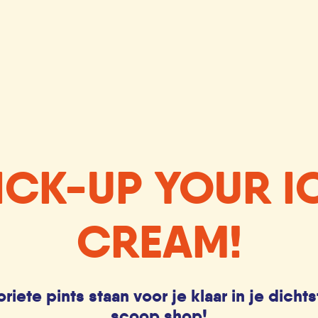
ICK-UP YOUR I
CREAM!
riete pints staan voor je klaar in je dichts
scoop shop!