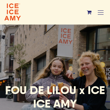
Overslaan naar inhoud
FOU DE LILOU x ICE
ICE AMY