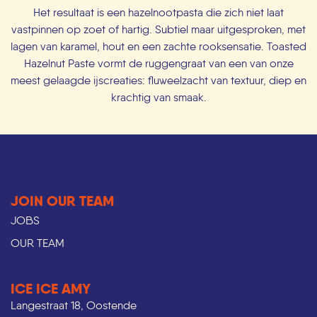
Het resultaat is een hazelnootpasta die zich niet laat
vastpinnen op zoet of hartig. Subtiel maar uitgesproken, met
lagen van karamel, hout en een zachte rooksensatie. Toasted
Hazelnut Paste vormt de ruggengraat van een van onze
meest gelaagde ijscreaties: fluweelzacht van textuur, diep en
krachtig van smaak.
JOIN OUR TEAM
JOBS
OUR TEAM
ICE ICE AMY
Langestraat 18, Oostende