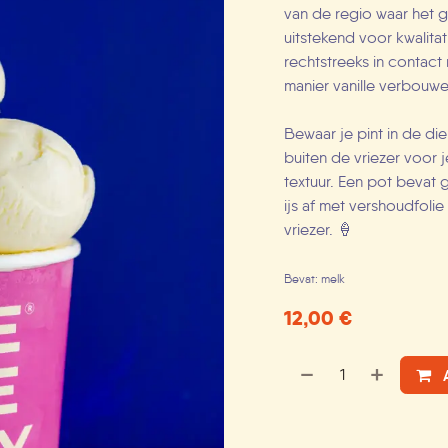
van de regio waar het g
uitstekend voor kwalitat
rechtstreeks in contact
manier vanille verbouw
Bewaar je pint in de di
buiten de vriezer voor 
textuur. Een pot bevat 
ijs af met vershoudfoli
vriezer. 🍦
Bevat: melk
12,00
€
A