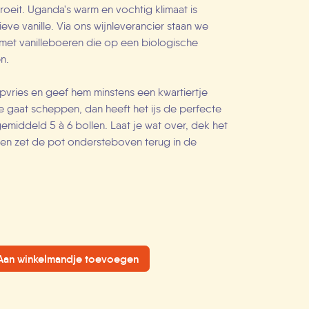
roeit. Uganda's warm en vochtig klimaat is
ieve vanille. Via ons wijnleverancier staan we
 met vanilleboeren die op een biologische
en.
epvries en geef hem minstens een kwartiertje
je gaat scheppen, dan heeft het ijs de perfecte
gemiddeld 5 à 6 bollen. Laat je wat over, dek het
e en zet de pot ondersteboven terug in de
an winkelmandje toevoegen