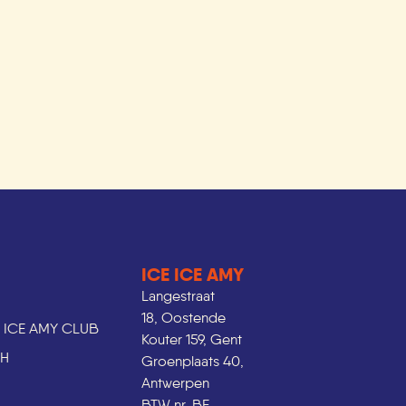
ICE ICE AMY
Langestraat
18, Oostende
E ICE AMY CLUB
Kouter 159, Gent
CH
Groenplaats 40,
Antwerpen
BTW nr. BE