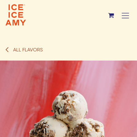
Overslaan naar inhoud
ALL FLAVORS