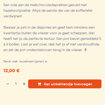
Een ode aan de melkchocoladepralines gevuld met
hazelnootpraliné. Altijd de eerste die van de koffietafel
verdwijnen!
Bewaar je pint in de diepvries en geef hem minstens een
kwartiertje buiten de vriezer voor je gaat scheppen, dan
heeft het ijs de perfecte textuur. Een pot bevat gemiddeld 5
à 6 bollen. Laat je wat over, dek het ijs af met vershoudfolie
en zet de pot ondersteboven terug in de vriezer. 🍦
Bevat: melk, tarwebloem (gluten), ei
12,00
€
Aan winkelmandje toevoegen