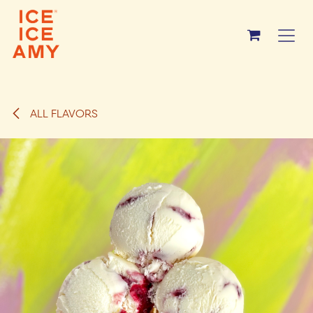
Overslaan naar inhoud
ALL FLAVORS