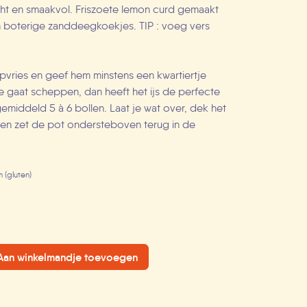
cht en smaakvol. Friszoete lemon curd gemaakt
n boterige zanddeegkoekjes. TIP : voeg vers
epvries en geef hem minstens een kwartiertje
je gaat scheppen, dan heeft het ijs de perfecte
gemiddeld 5 à 6 bollen. Laat je wat over, dek het
e en zet de pot ondersteboven terug in de
 (gluten)
an winkelmandje toevoegen