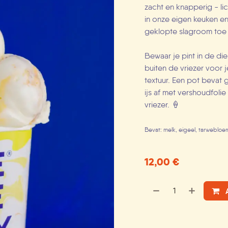
zacht en knapperig - li
in onze eigen keuken e
geklopte slagroom toe
Bewaar je pint in de di
buiten de vriezer voor 
textuur. Een pot bevat 
ijs af met vershoudfoli
vriezer. 🍦
Bevat: melk, eigeel, tarwebloem
12,00
€
A