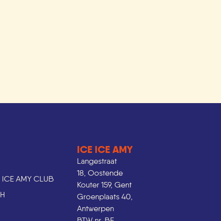
ICE ICE AMY
Langestraat
18, Oostende
E ICE AMY CLUB
Kouter 159, Gent
CH
Groenplaats 40,
Antwerpen
BTW nr. BE