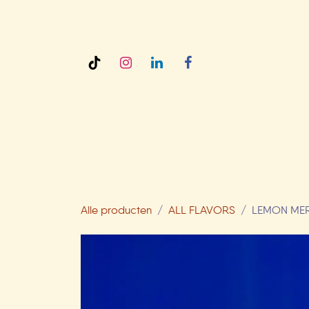
Overslaan naar inhoud
AMY'S
Alle producten
ALL FLAVORS
LEMON MER