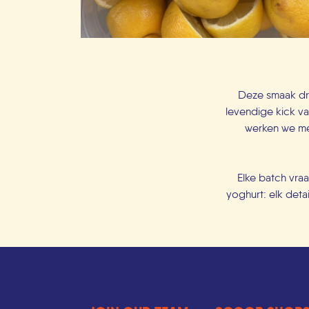
Deze smaak dra
levendige kick va
werken we met
Elke batch vra
yoghurt: elk detai