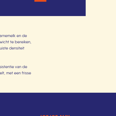
karnemelk en de
wicht te bereiken,
iste densiteit
istentie van de
elt, met een frisse