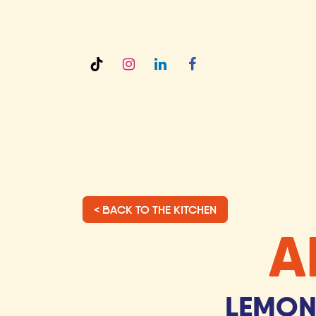
Overslaan naar inhoud
AMY'S
< BACK TO THE KITCHEN
A
LEMON