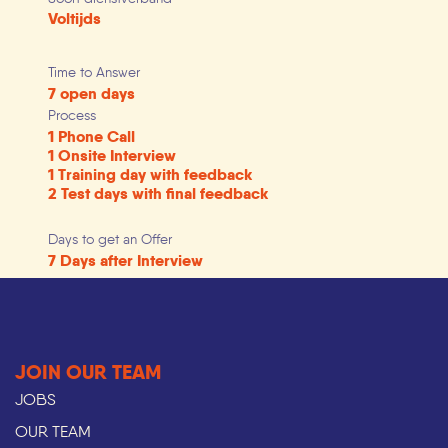
Voltijds
Time to Answer
7 open days
Process
1 Phone Call
1 Onsite Interview
1 Training day with feedback
2 Test days with final feedback
Days to get an Offer
7 Days after Interview
JOIN OUR TEAM
JOBS
OUR TEAM