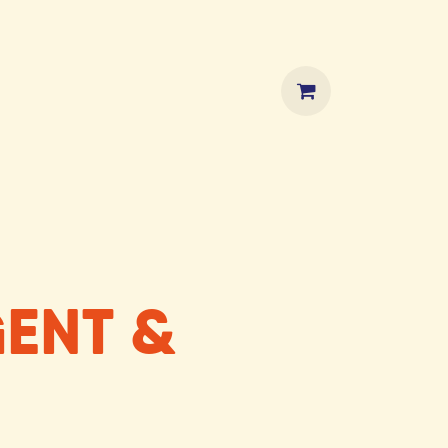
HOP
GENT &