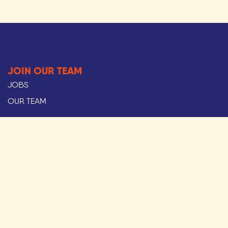
JOIN OUR TEAM
JOBS
OUR TEAM
ICE ICE AMY
Langestraat 18, Oostende
Kouter 159, Gent
Groenplaats 40, Antwerpen
BTW nr. BE 0767.822.702
hello@iceiceamy.be
ABOUT US