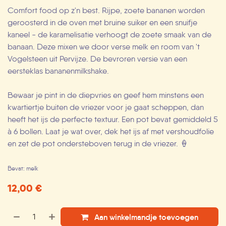
Comfort food op z'n best. Rijpe, zoete bananen worden
geroosterd in de oven met bruine suiker en een snuifje
kaneel - de karamelisatie verhoogt de zoete smaak van de
banaan. Deze mixen we door verse melk en room van 't
Vogelsteen uit Pervijze. De bevroren versie van een
eersteklas bananenmilkshake.
Bewaar je pint in de diepvries en geef hem minstens een
kwartiertje buiten de vriezer voor je gaat scheppen, dan
heeft het ijs de perfecte textuur. Een pot bevat gemiddeld 5
à 6 bollen. Laat je wat over, dek het ijs af met vershoudfolie
en zet de pot ondersteboven terug in de vriezer. 🍦
Bevat: melk
12,00
€
Aan winkelmandje toevoegen